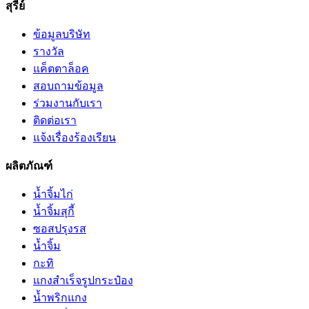
สุรีย์
ข้อมูลบริษัท
รางวัล
แค็ตตาล็อค
สอบถามข้อมูล
ร่วมงานกับเรา
ติดต่อเรา
แจ้งเรื่องร้องเรียน
ผลิตภัณฑ์
น้ำจิ้มไก่
น้ำจิ้มสุกี้
ซอสปรุงรส
น้ำจิ้ม
กะทิ
แกงสำเร็จรูปกระป๋อง
น้ำพริกแกง