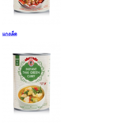
แกงเผ็ด