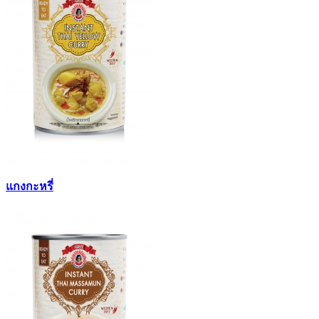
แกงกะหรี่