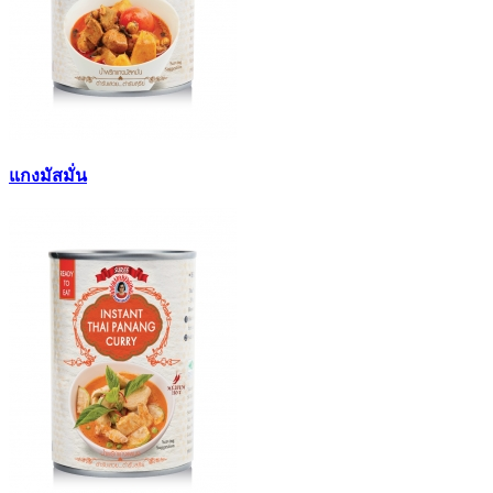
แกงมัสมั่น