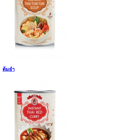
ต้มยำ