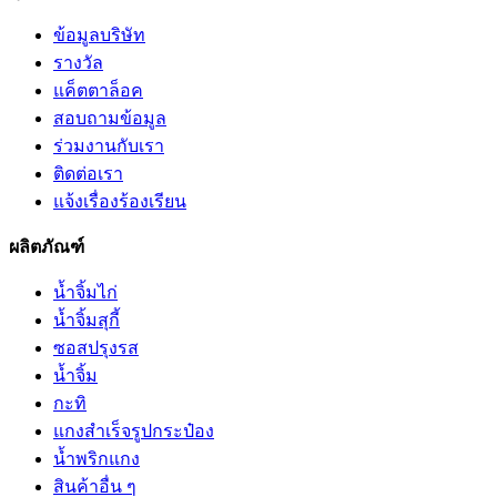
ข้อมูลบริษัท
รางวัล
แค็ตตาล็อค
สอบถามข้อมูล
ร่วมงานกับเรา
ติดต่อเรา
แจ้งเรื่องร้องเรียน
ผลิตภัณฑ์
น้ำจิ้มไก่
น้ำจิ้มสุกี้
ซอสปรุงรส
น้ำจิ้ม
กะทิ
แกงสำเร็จรูปกระป๋อง
น้ำพริกแกง
สินค้าอื่น ๆ