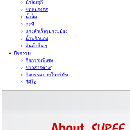
น้ำจิ้มสุกี้
ซอสปรุงรส
น้ำจิ้ม
กะทิ
แกงสำเร็จรูปกระป๋อง
น้ำพริกแกง
สินค้าอื่น ๆ
กิจกรรม
กิจกรรมพิเศษ
ข่าวสารต่างๆ
กิจกรรมภายในบริษัท
วีดีโอ