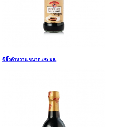
ซีอิ๊วดำหวาน ขนาด 295 มล.