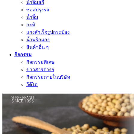
น้ำจิ้มสุกี้
ซอสปรุงรส
น้ำจิ้ม
กะทิ
แกงสำเร็จรูปกระป๋อง
น้ำพริกแกง
สินค้าอื่น ๆ
กิจกรรม
กิจกรรมพิเศษ
ข่าวสารต่างๆ
กิจกรรมภายในบริษัท
วีดีโอ