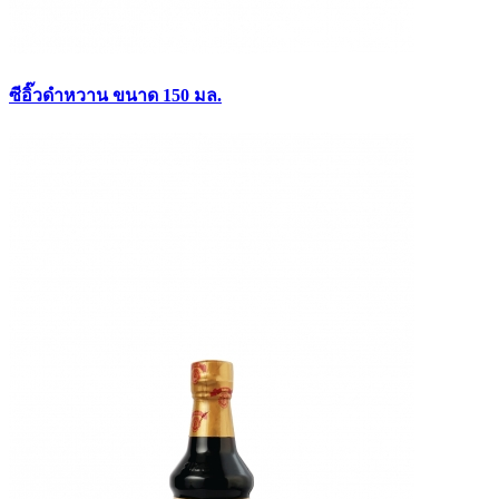
ซีอิ๊วดำหวาน ขนาด 150 มล.