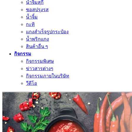
น้ำจิ้มสุกี้
ซอสปรุงรส
น้ำจิ้ม
กะทิ
แกงสำเร็จรูปกระป๋อง
น้ำพริกแกง
สินค้าอื่น ๆ
กิจกรรม
กิจกรรมพิเศษ
ข่าวสารต่างๆ
กิจกรรมภายในบริษัท
วีดีโอ