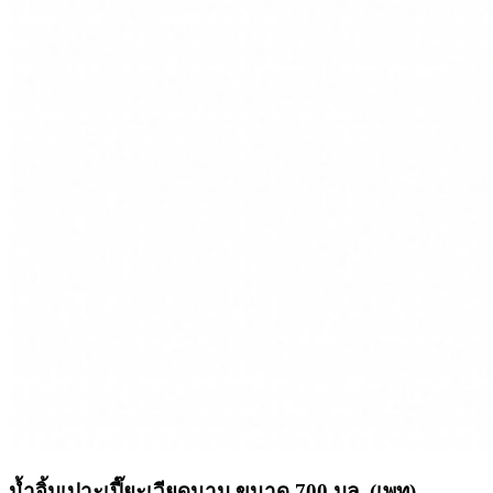
น้ำจิ้มเปาะเปี๊ยะเวียดนาม ขนาด 700 มล. (เพท)